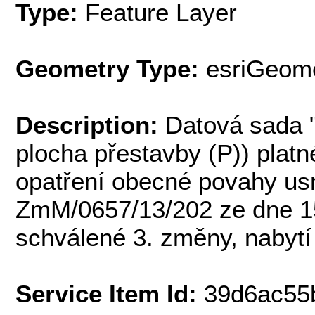
Type:
Feature Layer
Geometry Type:
esriGeome
Description:
Datová sada "
plocha přestavby (P)) plat
opatření obecné povahy usn
ZmM/0657/13/202 ze dne 15.
schválené 3. změny, nabytí 
Service Item Id:
39d6ac55