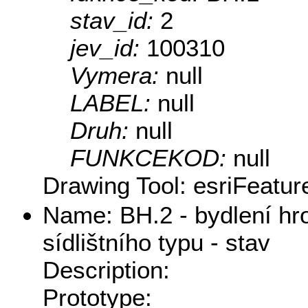
stav_id:
2
jev_id:
100310
Vymera:
null
LABEL:
null
Druh:
null
FUNKCEKOD:
null
Drawing Tool: esriFeatur
Name: BH.2 - bydlení h
sídlištního typu - stav
Description:
Prototype: