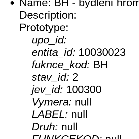
Name: BH - bydlení hro
Description:
Prototype:
upo_id:
entita_id:
10030023
fuknce_kod:
BH
stav_id:
2
jev_id:
100300
Vymera:
null
LABEL:
null
Druh:
null
FUNKCEKOD:
null