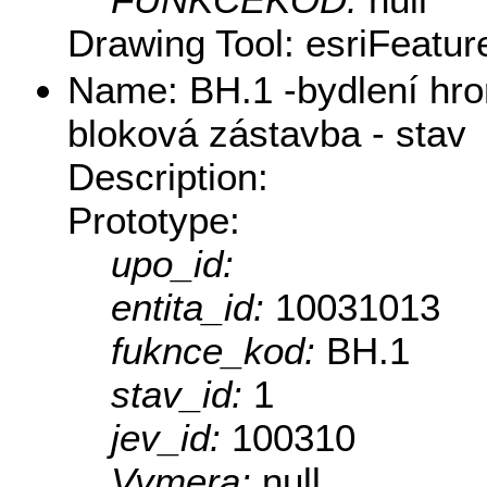
Drawing Tool: esriFeatur
Name: BH.1 -bydlení hr
bloková zástavba - stav
Description:
Prototype:
upo_id:
entita_id:
10031013
fuknce_kod:
BH.1
stav_id:
1
jev_id:
100310
Vymera:
null