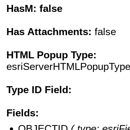
HasM: false
Has Attachments:
false
HTML Popup Type:
esriServerHTMLPopupTyp
Type ID Field:
Fields:
OBJECTID
( type: esriF