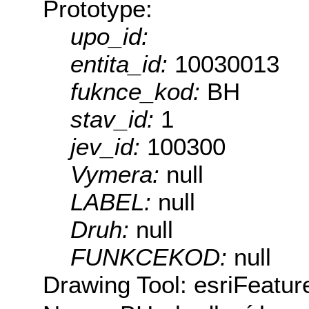
Prototype:
upo_id:
entita_id:
10030013
fuknce_kod:
BH
stav_id:
1
jev_id:
100300
Vymera:
null
LABEL:
null
Druh:
null
FUNKCEKOD:
null
Drawing Tool: esriFeatur