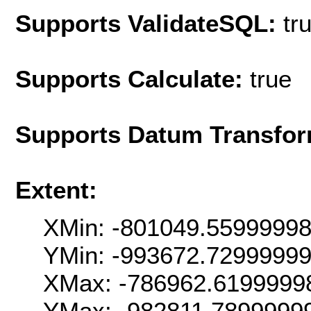
Supports ValidateSQL:
tr
Supports Calculate:
true
Supports Datum Transfor
Extent:
XMin: -801049.5599999
YMin: -993672.7299999
XMax: -786962.6199999
YMax: -982811.7899999