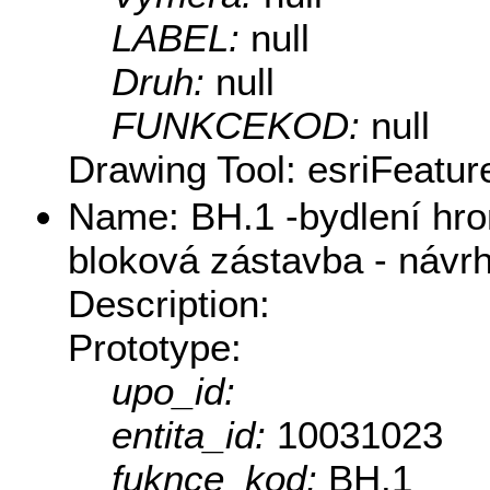
LABEL:
null
Druh:
null
FUNKCEKOD:
null
Drawing Tool: esriFeatur
Name: BH.1 -bydlení hr
bloková zástavba - návr
Description:
Prototype:
upo_id:
entita_id:
10031023
fuknce_kod:
BH.1