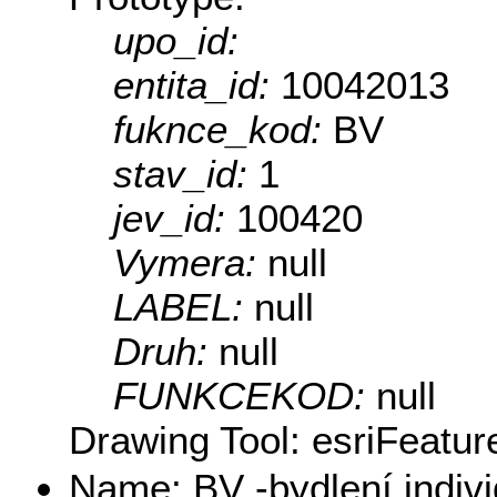
upo_id:
entita_id:
10042013
fuknce_kod:
BV
stav_id:
1
jev_id:
100420
Vymera:
null
LABEL:
null
Druh:
null
FUNKCEKOD:
null
Drawing Tool: esriFeatur
Name: BV -bydlení indivi