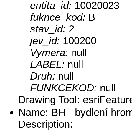
entita_id:
10020023
fuknce_kod:
B
stav_id:
2
jev_id:
100200
Vymera:
null
LABEL:
null
Druh:
null
FUNKCEKOD:
null
Drawing Tool: esriFeatur
Name: BH - bydlení hrom
Description: