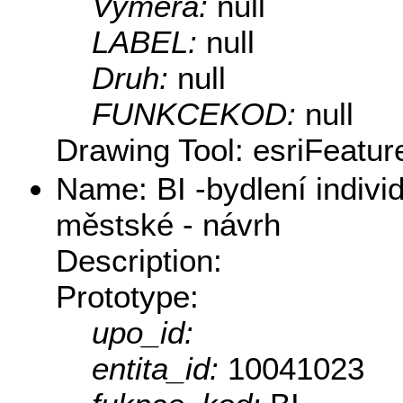
Vymera:
null
LABEL:
null
Druh:
null
FUNKCEKOD:
null
Drawing Tool: esriFeatur
Name: BI -bydlení indivi
městské - návrh
Description:
Prototype:
upo_id:
entita_id:
10041023