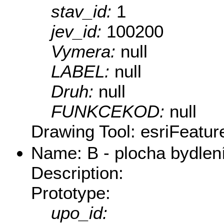
stav_id:
1
jev_id:
100200
Vymera:
null
LABEL:
null
Druh:
null
FUNKCEKOD:
null
Drawing Tool: esriFeatur
Name: B - plocha bydlení
Description:
Prototype:
upo_id: