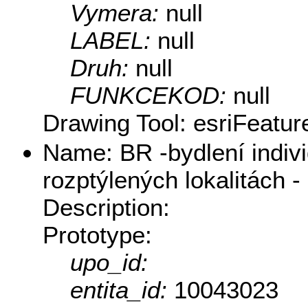
Vymera:
null
LABEL:
null
Druh:
null
FUNKCEKOD:
null
Drawing Tool: esriFeatur
Name: BR -bydlení indivi
rozptýlených lokalitách -
Description:
Prototype:
upo_id:
entita_id:
10043023