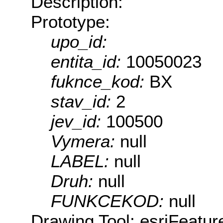
Description:
Prototype:
upo_id:
entita_id:
10050023
fuknce_kod:
BX
stav_id:
2
jev_id:
100500
Vymera:
null
LABEL:
null
Druh:
null
FUNKCEKOD:
null
Drawing Tool: esriFeatur