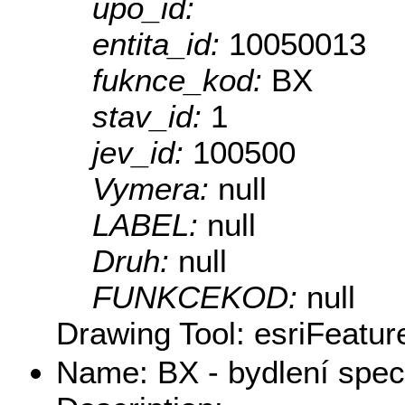
upo_id:
entita_id:
10050013
fuknce_kod:
BX
stav_id:
1
jev_id:
100500
Vymera:
null
LABEL:
null
Druh:
null
FUNKCEKOD:
null
Drawing Tool: esriFeatur
Name: BX - bydlení speci