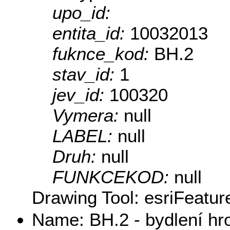
upo_id:
entita_id:
10032013
fuknce_kod:
BH.2
stav_id:
1
jev_id:
100320
Vymera:
null
LABEL:
null
Druh:
null
FUNKCEKOD:
null
Drawing Tool: esriFeatur
Name: BH.2 - bydlení h