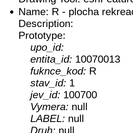
Name: R - plocha rekreac
Description:
Prototype:
upo_id:
entita_id:
10070013
fuknce_kod:
R
stav_id:
1
jev_id:
100700
Vymera:
null
LABEL:
null
Druh:
null