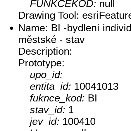
FUNKCEKOD:
null
Drawing Tool: esriFeatur
Name: BI -bydlení indivi
městské - stav
Description:
Prototype:
upo_id:
entita_id:
10041013
fuknce_kod:
BI
stav_id:
1
jev_id:
100410