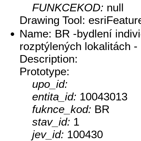
FUNKCEKOD:
null
Drawing Tool: esriFeatur
Name: BR -bydlení indivi
rozptýlených lokalitách -
Description:
Prototype:
upo_id:
entita_id:
10043013
fuknce_kod:
BR
stav_id:
1
jev_id:
100430