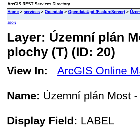
ArcGIS REST Services Directory
Home
>
services
>
Opendata
>
OpendataUpd (FeatureServer)
>
Územ
JSON
Layer: Územní plán M
plochy (T) (ID: 20)
View In:
ArcGIS Online M
Name:
Územní plán Most - 
Display Field:
LABEL