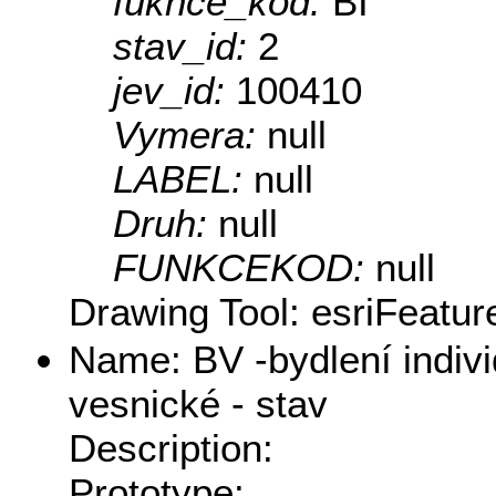
fuknce_kod:
BI
stav_id:
2
jev_id:
100410
Vymera:
null
LABEL:
null
Druh:
null
FUNKCEKOD:
null
Drawing Tool: esriFeatur
Name: BV -bydlení indivi
vesnické - stav
Description:
Prototype: